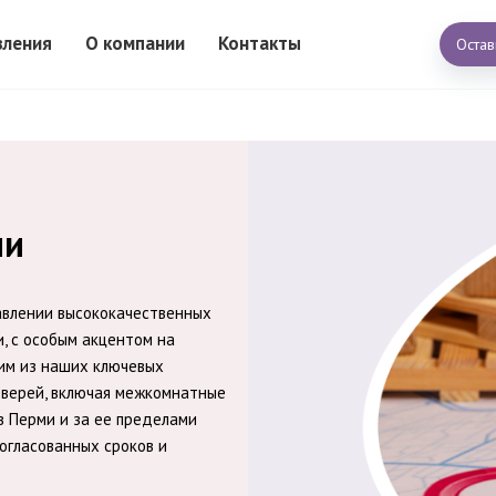
вления
О компании
Контакты
Остав
ми
авлении высококачественных
и, с особым акцентом на
ним из наших ключевых
дверей, включая межкомнатные
в Перми и за ее пределами
огласованных сроков и