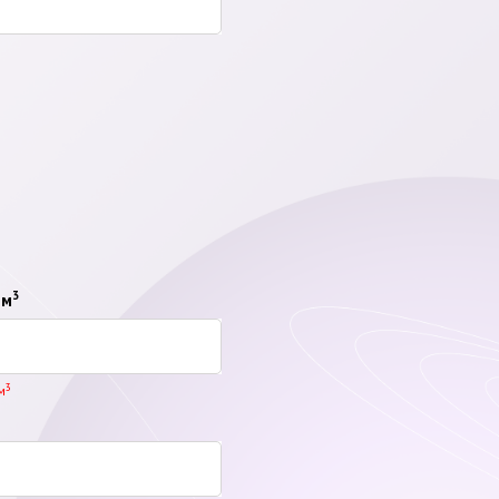
3
 м
3
м