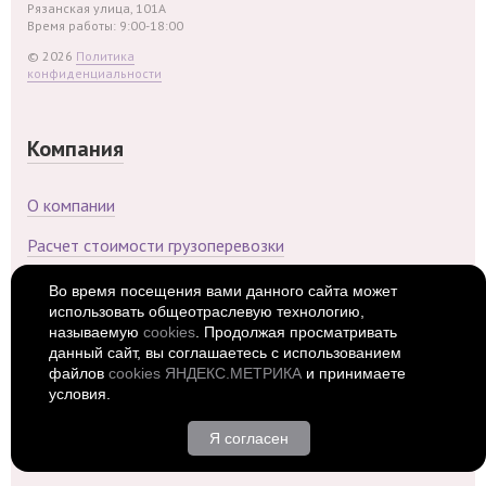
Рязанская улица, 101А
Время работы: 9:00-18:00
© 2026
Политика
конфиденциальности
Компания
О компании
Расчет стоимости грузоперевозки
Во время посещения вами данного сайта может
Популярные услуги
использовать общеотраслевую технологию,
называемую
cookies
. Продолжая просматривать
данный сайт, вы соглашаетесь с использованием
Грузоперевозки до 20 тонн
файлов
cookies ЯНДЕКС.МЕТРИКА
и принимаете
условия.
Доставка сборных грузов
Я согласен
Перевозка грузов в торговые сети