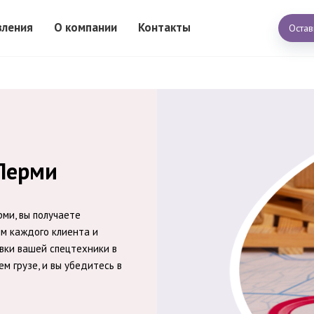
вления
О компании
Контакты
Остав
 Перми
ми, вы получаете
им каждого клиента и
вки вашей спецтехники в
м грузе, и вы убедитесь в