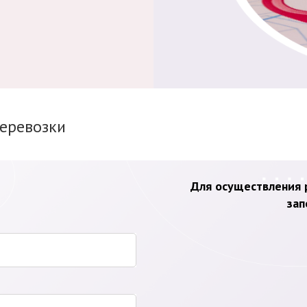
перевозки
Для осуществления р
зап