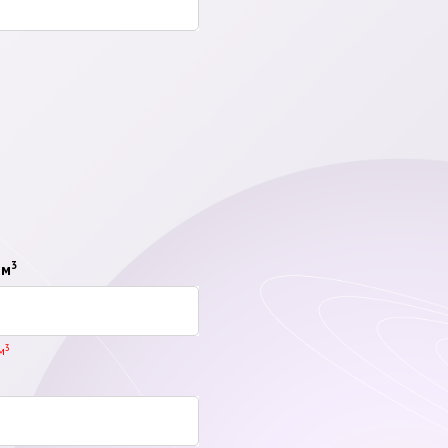
3
 м
3
м